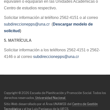
equivalen o equiparan en las Unidades Académicas o
Centro de estudios respectivo.
Solicitar información al teléfono 2562-4151 o al correo
subdireccionepps@una.cr
(
Descargar modelo de
solicitud
)
5. MATRÍCULA
Solicitar información a los teléfonos 2562-4151 o 2562-
4146 o al correo
subdireccionepps@una.cr
Copyright © 2026 Escuela de Planificación y Promoción Social. Todos los
derechos reservados.
Universidad Nacional.
Sitio Web desarrollado por el Área UNAWEB del
Centro de Gestión
Tecnológica
y el Ing Luis Paniagua de la UIFCS.