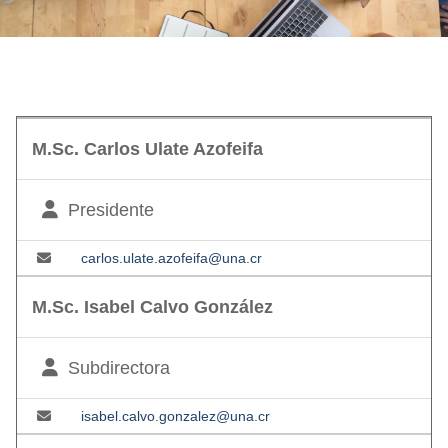
M.Sc. Carlos Ulate Azofeifa
Presidente
carlos.ulate.azofeifa@una.cr
M.Sc. Isabel Calvo González
Subdirectora
isabel.calvo.gonzalez@una.cr