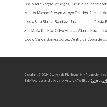
Dra. Marta Vargas Venegas, Escuela de Planificaci
Máster Michael Steven Arroyo Zeledón, Escuela de 
Licda. Sara Blanco Ramírez, Universidad de Costa 
Sra. María Del Pilar Calvo Abarca, Alianza Nacional
Licda. Marcia Gómez Cortéz Centro del Agua de G
Copyright © 2026 Escuela de Planificación y Promoción Soci
Sitio Web desarrollado por el Área UNAWEB del
Centro de G