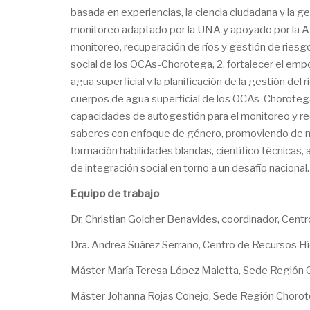
basada en experiencias, la ciencia ciudadana y la 
monitoreo adaptado por la UNA y apoyado por la ALI
monitoreo, recuperación de ríos y gestión de riesgo
social de los OCAs-Chorotega, 2. fortalecer el em
agua superficial y la planificación de la gestión del
cuerpos de agua superficial de los OCAs-Chorotega
capacidades de autogestión para el monitoreo y rec
saberes con enfoque de género, promoviendo de mane
formación habilidades blandas, científico técnica
de integración social en torno a un desafío nacional.
Equipo de trabajo
Dr. Christian Golcher Benavides, coordinador, Cen
Dra. Andrea Suárez Serrano, Centro de Recursos Hí
Máster María Teresa López Maietta, Sede Región 
Máster Johanna Rojas Conejo, Sede Región Choro