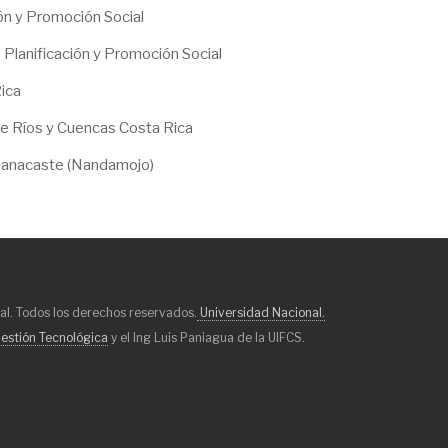
ón y Promoción Social
Planificación y Promoción Social
Rica
 de Ríos y Cuencas Costa Rica
uanacaste (Nandamojo)
al. Todos los derechos reservados.
Universidad Nacional.
estión Tecnológica
y el Ing Luis Paniagua de la UIFCS.