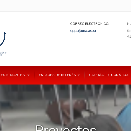
CORREO ELECTRÓNICO:
N
epps@una.ac.cr
(
4
ESTUDIANTES
ENLACES DE INTERÉS
GALERÍA FOTOGRÁFICA
Proyectos