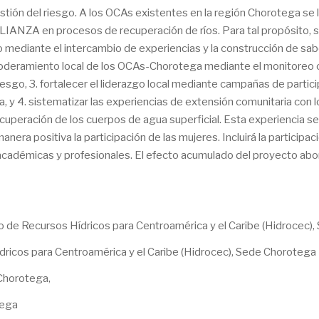
gestión del riesgo. A los OCAs existentes en la región Chorotega s
ANZA en procesos de recuperación de ríos. Para tal propósito, se
 mediante el intercambio de experiencias y la construcción de sabe
poderamiento local de los OCAs-Chorotega mediante el monitoreo c
 riesgo, 3. fortalecer el liderazgo local mediante campañas de partic
, y 4. sistematizar las experiencias de extensión comunitaria co
uperación de los cuerpos de agua superficial. Esta experiencia se 
ra positiva la participación de las mujeres. Incluirá la participa
s, académicas y profesionales. El efecto acumulado del proyecto a
tro de Recursos Hídricos para Centroamérica y el Caribe (Hidrocec
dricos para Centroamérica y el Caribe (Hidrocec), Sede Choroteg
Chorotega,
tega