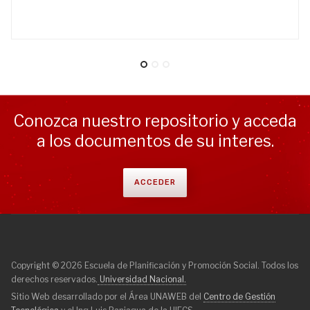
Conozca nuestro repositorio y acceda
a los documentos de su interes.
ACCEDER
Copyright © 2026 Escuela de Planificación y Promoción Social. Todos los
derechos reservados.
Universidad Nacional.
Sitio Web desarrollado por el Área UNAWEB del
Centro de Gestión