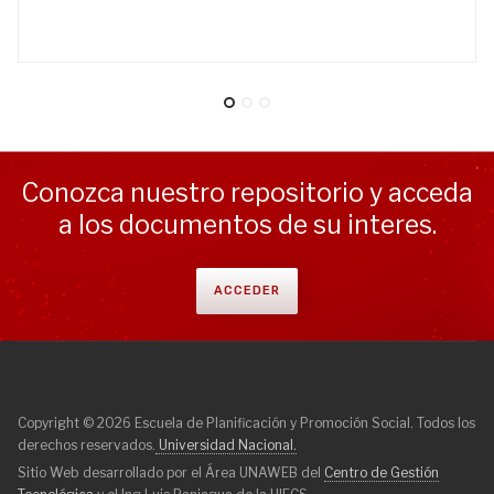
Conozca nuestro repositorio y acceda
a los documentos de su interes.
ACCEDER
Copyright © 2026 Escuela de Planificación y Promoción Social. Todos los
derechos reservados.
Universidad Nacional.
Sitio Web desarrollado por el Área UNAWEB del
Centro de Gestión